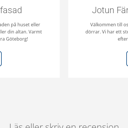
 fasad
Jotun Fär
aden på huset eller
Välkommen till oss
ller din altan. Varmt
dörrar. Vi har ett s
stra Göteborg!
efte
Läs eller skriv en recension