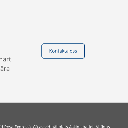
Kontakta oss
nart
våra
fd Rosa Express). Gå av vid hållplats Askimsbadet. Vi finns