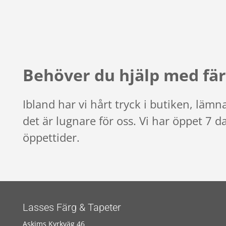
Behöver du hjälp med fär
Ibland har vi hårt tryck i butiken, läm
det är lugnare för oss. Vi har öppet 7 d
öppettider.
Lasses Färg & Tapeter
Askims Kyrkväg 46