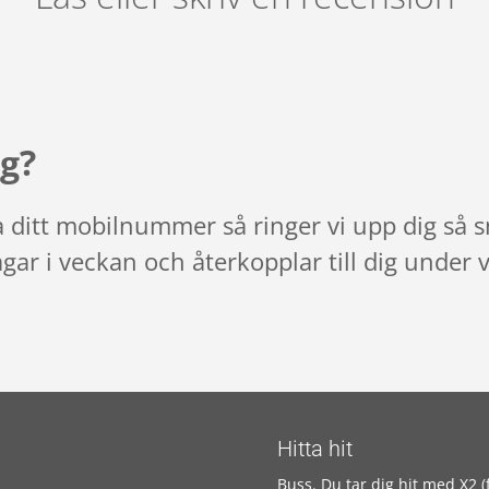
g?
na ditt mobilnummer så ringer vi upp dig så s
agar i veckan och återkopplar till dig under 
Hitta hit
Buss. Du tar dig hit med X2 (