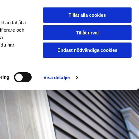
T
OM OSS
Hitta hit
031-45 11 34
Tillåt alla cookies
KONTAKT
illhandahålla
ifierare och
Tillåt urval
vi
 du har
Endast nödvändiga cookies
ring
Visa detaljer