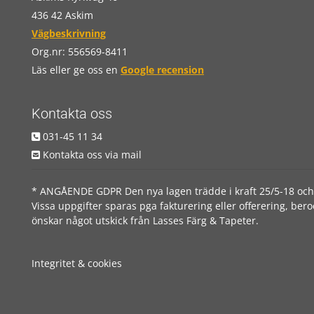
436 42 Askim
Vägbeskrivning
Org.nr:
556569-8411
Läs eller ge oss en
Google recension
Kontakta oss
031-45 11 34

Kontakta oss via mail

* ANGÅENDE GDPR Den nya lagen trädde i kraft 25/5-18 och här 
Vissa uppgifter sparas pga fakturering eller offerering, be
önskar något utskick från Lasses Färg & Tapeter.
Integritet & cookies