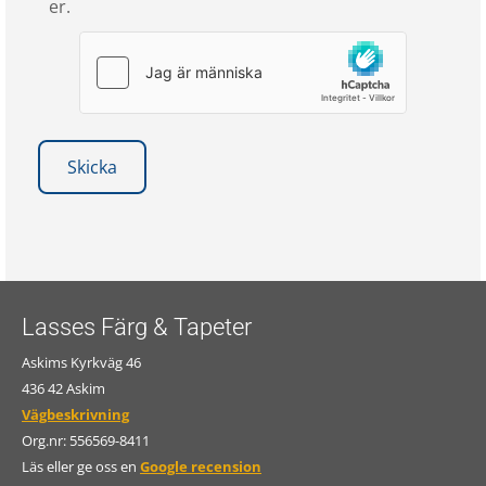
er.
Lasses Färg & Tapeter
Askims Kyrkväg 46
436 42 Askim
Vägbeskrivning
Org.nr:
556569-8411
Läs eller ge oss en
Google recension