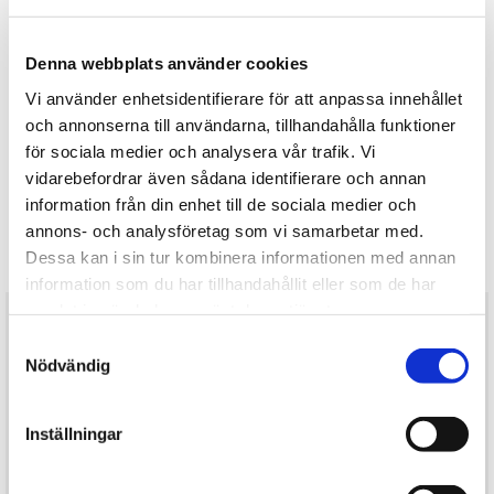
Måndag
09:00 - 18:00
Tisdag
09:00 - 18:00
Denna webbplats använder cookies
Onsdag
09:00 - 18:00
Vi använder enhetsidentifierare för att anpassa innehållet
Torsdag
09:00 - 18:00
och annonserna till användarna, tillhandahålla funktioner
Fredag
09:00 - 18:00
för sociala medier och analysera vår trafik. Vi
Lördag
09:00 - 14:00
vidarebefordrar även sådana identifierare och annan
information från din enhet till de sociala medier och
Söndag
11:00 - 14:00
annons- och analysföretag som vi samarbetar med.
Dessa kan i sin tur kombinera informationen med annan
information som du har tillhandahållit eller som de har
samlat in när du har använt deras tjänster.
Samtyckesval
Meddelande
Nödvändig
Privatperson
Inställningar
Företagskund
Avtalskund