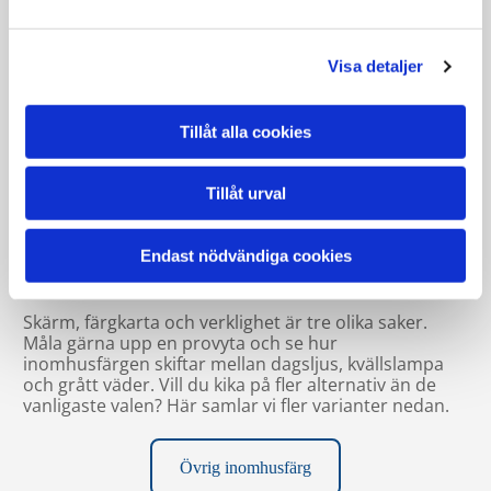
Väggfärg som passar rummet
Visa detaljer
En hall får ofta utstå mer smuts. Ett sovrum inte lika
mycket. Därför kan samma kulör behöva olika sorts
väggfärg beroende på var den ska sitta. I vissa rum vill
Tillåt alla cookies
du ha en yta som tål avtorkning ofta. I andra vill du ha
en mjukare, supermatt känsla som fångar ljuset fint.
Tillåt urval
Endast nödvändiga cookies
Provmåla så du ser kulören på riktigt
Skärm, färgkarta och verklighet är tre olika saker.
Måla gärna upp en provyta och se hur
inomhusfärgen skiftar mellan dagsljus, kvällslampa
och grått väder. Vill du kika på fler alternativ än de
vanligaste valen? Här samlar vi fler varianter nedan.
Övrig inomhusfärg