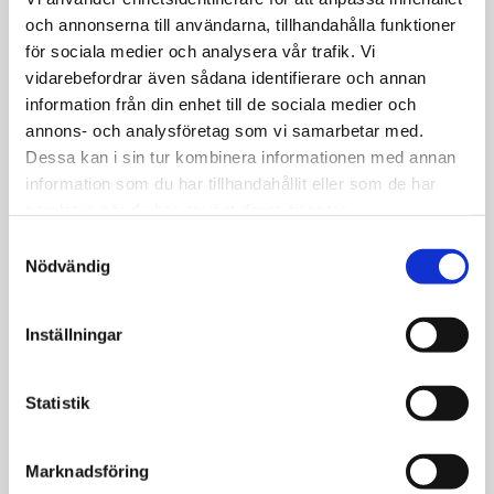
Vi och vår personal önskar alla gamla och nya
och annonserna till användarna, tillhandahålla funktioner
kunder välkomna in till oss för tips och rådgivning.
för sociala medier och analysera vår trafik. Vi
Endast 5 min med bil från Askim, Billdal, Hovås,
vidarebefordrar även sådana identifierare och annan
Kullavik, Frölunda och Sisjön.
information från din enhet till de sociala medier och
annons- och analysföretag som vi samarbetar med.
Läs mer på bloggen
Dessa kan i sin tur kombinera informationen med annan
information som du har tillhandahållit eller som de har
samlat in när du har använt deras tjänster.
Samtyckesval
Nödvändig
Inomhusfärg för vägg med känsla,
tålighet och rätt ljus
Inställningar
När du väljer inomhusfärg för vägg är det lätt att
Statistik
fastna vid finaste färgen. Men det som gör vardagen
enkel är att väggfärgen också passar rummet.
Marknadsföring