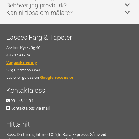
Behöver jag provburk?
Kan ni tipsa om målare?
Lasses Färg & Tapeter
Askims Kyrkväg 46
436 42 Askim
Vägbeskrivning
Org.nr:
556569-8411
Läs eller ge oss en
Google recension
Kontakta oss
031-45 11 34

Kontakta oss via mail

Hitta hit
Buss. Du tar dig hit med X2 (fd Rosa Express). Gå av vid