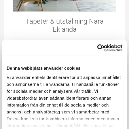
Tapeter & utställning Nära
Eklanda
Kom till vår stora utställning. Marknadsledande
priser. Här hittar du expertis och rådgivning
utöver det vanliga! Stort utbud av tapeter med
snabb leverans. Kända varumärken.
Denna webbplats använder cookies
Vi använder enhetsidentifierare för att anpassa innehållet
Läs mer
och annonserna till användarna, tillhandahålla funktioner
för sociala medier och analysera vår trafik. Vi
vidarebefordrar även sådana identifierare och annan
information från din enhet till de sociala medier och
annons- och analysföretag som vi samarbetar med.
Dessa kan i sin tur kombinera informationen med annan
information som du har tillhandahållit eller som de har