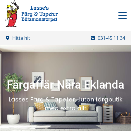
Hitta hit
031-45 11 34
Färgaffär Nära Eklanda
Lasses Färg & Tapeter. Juton färgbutik
med extra allt